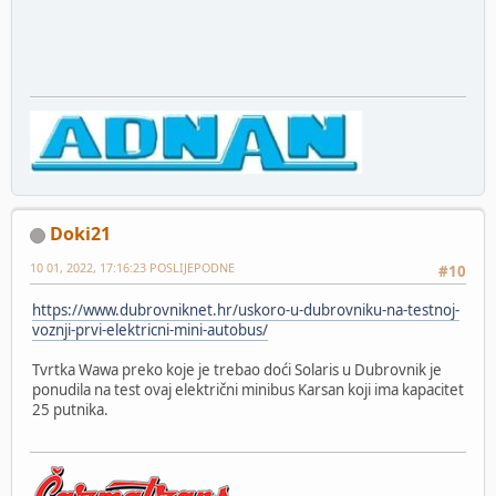
Doki21
10 01, 2022, 17:16:23 POSLIJEPODNE
#10
https://www.dubrovniknet.hr/uskoro-u-dubrovniku-na-testnoj-
voznji-prvi-elektricni-mini-autobus/
Tvrtka Wawa preko koje je trebao doći Solaris u Dubrovnik je
ponudila na test ovaj električni minibus Karsan koji ima kapacitet
25 putnika.