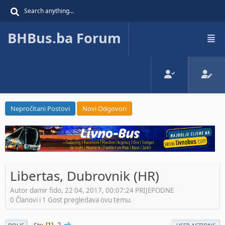
BHBus.ba Forum
Nepročitani Postovi
Novi Odgovori
Libertas, Dubrovnik (HR)
Autor damir fido, 22 04, 2017, 00:07:24 PRIJEPODNE
0 Članovi i 1 Gost pregledava ovu temu.
2