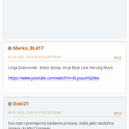
Marko_BL417
20 10, 2022, 20:50:26 POSLIJEPODNE
#12
Linija Dubrovnik - Kotor (koop. im je Blue Line Herceg Novi)
https://www.youtube.com/watch?v=8LyuuuHQzNw
Doki21
06 05, 2023, 23:06:41 POSLIJEPODNE
#13
Evo nam i premijerno nedavne prinove, inače jako neobična
pojava - kratki Crossway