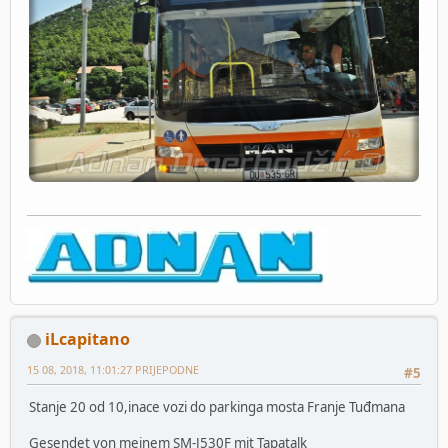
iLcapitano
15 08, 2018, 11:01:27 PRIJEPODNE
#5
Stanje 20 od 10,inace vozi do parkinga mosta Franje Tuđmana
Gesendet von meinem SM-J530F mit Tapatalk