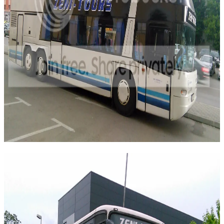
Marko_BL417
Legenda
Odgovora: 7,341
Evidentirano
Odg: Zeni tours, Zenica
#7
10 06, 2017, 01:19:09 PRIJEPODNE