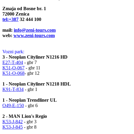
Zmaja od Bosne br. 1
72000 Zenica
tel:+387
32 444 100
mail:
info@zeni-tours.com
web:
www.zeni-tours.com
Vozni park:
3 - Neoplan Cityliner N1216 HD
E27-T-404
- gbr 7
K51-O-067
- gbr 11
K51-O-068
- gbr 12
1 - Neoplan Cityliner N1218 HDL
K91-T-834
- gbr 1
1 - Neoplan Trendliner UL
O49-E-150
- gbr 6
2 - MAN Lion's Regio
K53-J-842
- gbr 3
K53-J-845
- gbr 8