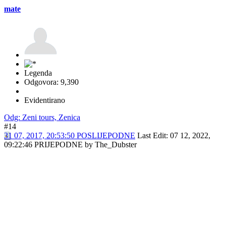
Odgovora: 3,493
Evidentirano
Odg: Zeni tours, Zenica
#12
12 07, 2017, 19:25:21 POSLIJEPODNE
Komar
Poslano sa mog SM-J320FN koristeći Tapatalk
Armin Vučić
Irizar Century
Legenda
Odgovora: 3,493
Evidentirano