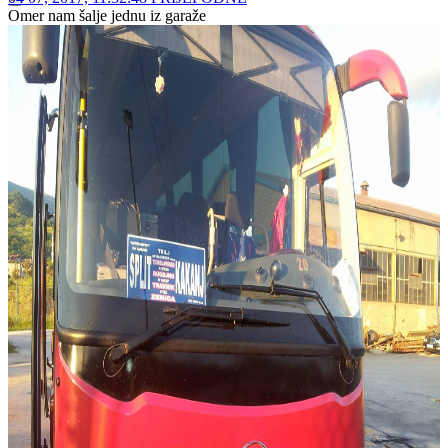
ove temse sa klimom naprijed mi se pravo sviđaju
The_Dubster
Administrator
Legenda