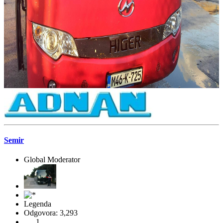
Odgovora: 14,337
Evidentirano
Odg: Zeni tours, Zenica
#10
04 07, 2017, 11:32:48 PRIJEPODNE
Omer nam šalje jednu iz garaže