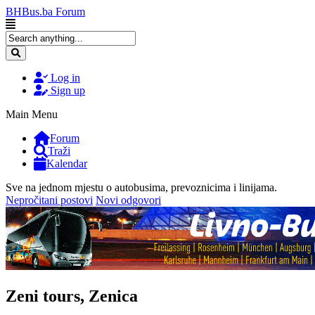
BHBus.ba Forum
Log in
Sign up
Main Menu
Forum
Traži
Kalendar
Sve na jednom mjestu o autobusima, prevoznicima i linijama.
Nepročitani postovi
Novi odgovori
Zeni tours, Zenica