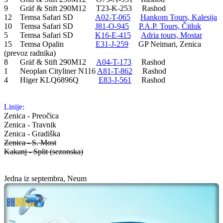
9 Gräf & Stift 290M12 T23-K-253 Rashod
12 Temsa Safari SD
A02-T-065
Hankom Tours, Kalesija
10 Temsa Safari SD
J81-O-945
P.A.P. Tours, Čitluk
5 Temsa Safari SD
K16-E-415
Adria tours, Mostar
15 Temsa Opalin
E31-J-259
GP Neimari, Zenica
(prevoz radnika)
8 Gräf & Stift 290M12
A04-T-173
Rashod
1 Neoplan Cityliner N116
A81-T-862
Rashod
4 Higer KLQ6896Q
E83-J-561
Rashod
Linije:
Zenica - Preočica
Zenica - Travnik
Zenica - Gradiška
Zenica - S. Most
Kakanj - Split (sezonska)
Jedna iz septembra, Neum