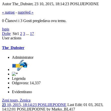
Autor The_Dubster, 23 10, 2015, 18:14:23 POSLIJEPODNE
« natrag
-
naprijed »
0 Članovi i 3 Gosti pregledava ovu temu.
Ispis
Dolje
Str
1
2
3
...
17
User actions
The_Dubster
Administrator
Legenda
Odgovora: 14,337
Evidentirano
Zeni tours, Zenica
23 10, 2015, 18:14:23 POSLIJEPODNE
Last Edit
: 01 03, 2023,
14:12:01 POSLIJEPODNE by Marko_BL417