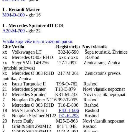
1 - Renault Master
M04-O-100
- gbr 16
1 - Mercedes Sprinter 411 CDI
A20-M-709
- gbr 22
Vozila koja više nisu u voznom parku:
Gbr Vozilo Registracija Novi vlasnik
xx Volkswagen LT 382-K-590 Šepa touristik, Živinice
xx Mercedes O303 RHD xxx-?-xxx Rashod
xx Steyr SML 14H256 127-T-997 Zenicatrans, Zenica
(gradski prijevoz)
xx Mercedes O 303 RHD 217-M-261 Zenicatrans-prevoz
putnika, Zenica
xx Isuzu Turquoise II T96-O-762 Rashod
21 Mercedes Sprinter T18-E-879 Novi vlasnik nepoznat
17 Mercedes Sprinter K31-M-233 Novi vlasnik nepoznat
7 Neoplan Cityliner N116 992-T-095 Rashod
8 Mercedes O 303 RHD T18-E-806 Rashod
18 MAN Lion's Star I
E43-T-606
Rashod
6 Neoplan Skyliner N122
J31-K-298
Rashod
20 Iveco Daily M25-E-863 Novi vlasnik nepoznat
1 Gräf & Stift 290M12 841-T-048 Rashod
3 Gräf & Stift 290M12 O73-A-951 Rashod