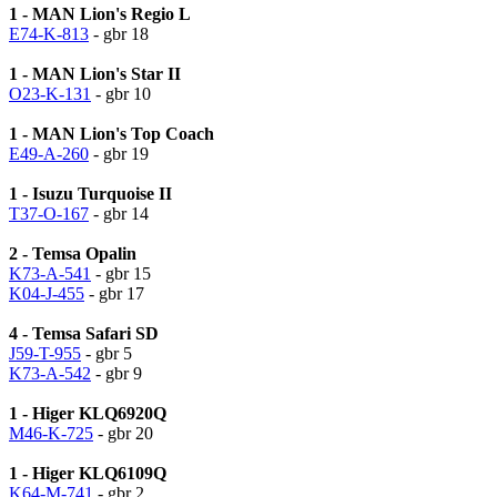
1 - MAN Lion's Regio L
E74-K-813
- gbr 18
1 - MAN Lion's Star II
O23-K-131
- gbr 10
1 - MAN Lion's Top Coach
E49-A-260
- gbr 19
1 - Isuzu Turquoise II
T37-O-167
- gbr 14
2 - Temsa Opalin
K73-A-541
- gbr 15
K04-J-455
- gbr 17
4 - Temsa Safari SD
J59-T-955
- gbr 5
K73-A-542
- gbr 9
1 - Higer KLQ6920Q
M46-K-725
- gbr 20
1 - Higer KLQ6109Q
K64-M-741
- gbr 2