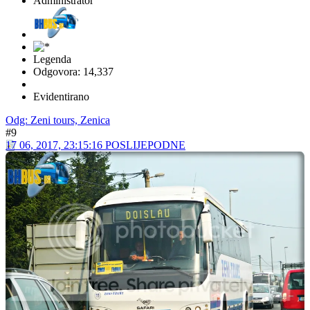
The_Dubster
Administrator
Legenda
Odgovora: 14,337
Evidentirano
Odg: Zeni tours, Zenica
#8
10 06, 2017, 11:21:17 PRIJEPODNE
Neki od 3 Gräf & Stift 290M12 su otišli pod nož, a možda i sva tri